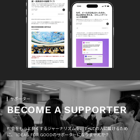
サポーター
BECOME A SUPPORTER
社会をもっと良くするジャーナリズムを、すべての人に届けるため
に、 IDEAS FOR GOODのサポーターになりませんか？