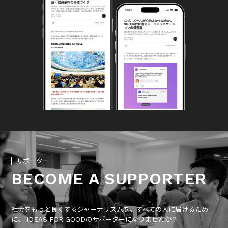
サポーター
BECOME A SUPPORTER
社会をもっと良くするジャーナリズムを、すべての人に届けるため
に、 IDEAS FOR GOODのサポーターになりませんか？