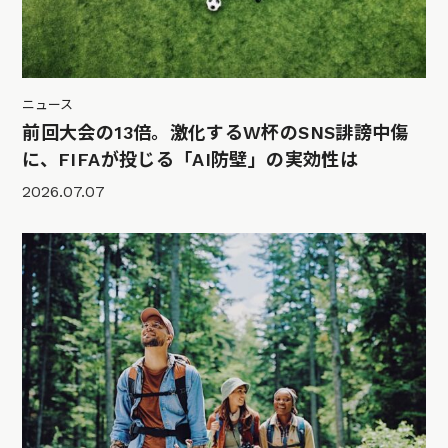
ニュース
前回大会の13倍。激化するW杯のSNS誹謗中傷
に、FIFAが投じる「AI防壁」の実効性は
2026.07.07