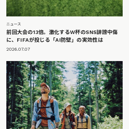
ニュース
前回大会の13倍。激化するW杯のSNS誹謗中傷
に、FIFAが投じる「AI防壁」の実効性は
2026.07.07