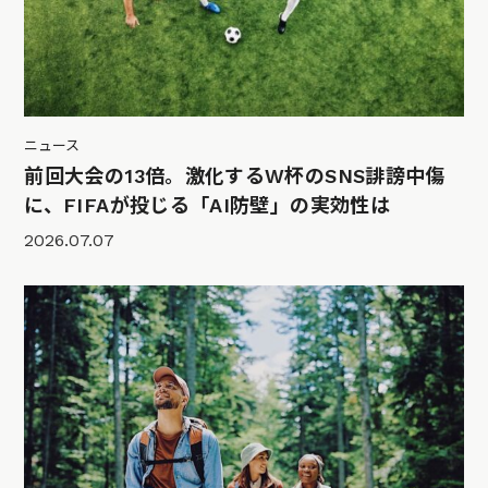
ニュース
前回大会の13倍。激化するW杯のSNS誹謗中傷
に、FIFAが投じる「AI防壁」の実効性は
2026.07.07