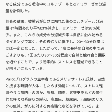
なる成分である唾液中のコルチゾールとαアミラーゼの分泌
量を計測した。
調査の結果、被験者が自然に触れた後のコルチゾール分泌
量は1時間あたり平均21%減少し、αアミラーゼは28%減
少。また、これらの成分の分泌減少率は自然に触れ始める
タイミングで高く、その後徐々に低下し、20〜30分以降は
ほぼ一定となった。したがって、1度に長時間自然の中で過
ごすよりも、1回あたり20〜30分程度で自然と触れ合う回数
を増やすことで、より効率的にストレスを軽減できること
が明らかになっている。
PaRxプログラムの主宰者であるメリッサ・レム氏は、自然
と接する時間が人体にもたらす効能について、ストレス軽
減やうつ病防止のほか、喘息、肺炎、気管支炎などの慢性
的な呼吸器系症状の緩和、高血圧、糖尿病、心臓病のリス
クの低減、がんに対する免疫強化などを挙げている。ま