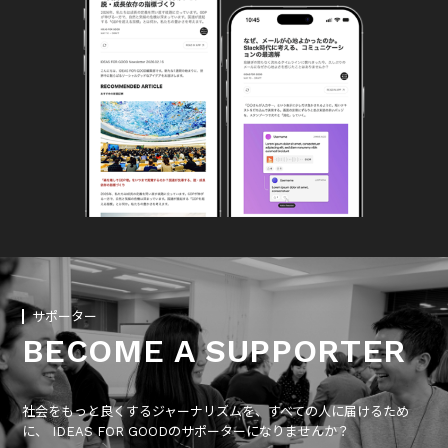
サポーター
BECOME A SUPPORTER
社会をもっと良くするジャーナリズムを、すべての人に届けるため
に、 IDEAS FOR GOODのサポーターになりませんか？