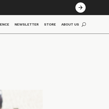
IENCE
NEWSLETTER
STORE
ABOUT US