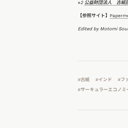
※2
公益財団法人 古紙回収
【参照サイト】
Paper
Edited by Motomi So
#古紙
#インド
#フ
#サーキュラーエコノミ