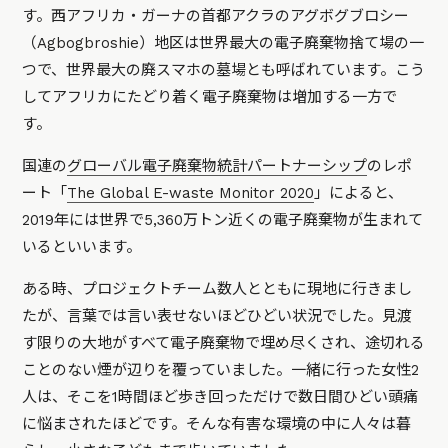
す。西アフリカ・ガーナの首都アクラのアグボグブロシー
（Agbogbroshie）地区は世界最大の電子廃棄物捨て場の一
つで、世界最大の廃スマホの墓場とも呼ばれています。こう
してアフリカにたどり着く電子廃棄物は増加する一方で
す。
国連の
グローバル電子廃棄物統計パートナーシップ
のレポ
ート「
The Global E-waste Monitor 2020
」によると、
2019年には世界で5,360万トン近くの電子廃棄物が生まれて
いるといいます。
ある時、プロジェクトチーム数人とともに現地に行きまし
たが、言葉では言い表せないほどひどい状況でした。見渡
す限りの大地がすべて電子廃棄物で埋め尽くされ、途切れる
ことのない煙が辺りを覆っていました。一緒に行った女性2
人は、そこを1時間ほど歩き回っただけで数日間ひどい頭痛
に悩まされたほどです。そんな有害な環境の中に人々は暮