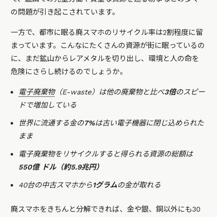
の問題が引き起こされています。
一方で、都市に眠る廃スマホのリサイクル率は2割程度に留
まっています。こんなにたくさんの資源が街に眠っているの
に、まだ鉱山からレアメタルを切り出し、環境と人の命を
危険にさらし続けるのでしょうか。
電子廃棄物
（E-waste）は他の廃棄物と比べ
3倍
のスピー
ドで増加している
世界に流通する金の
7%
は古い電子機器に閉じ込められた
まま
電子廃棄物をリサイクルすると得られる資源の総額は
550億 ドル（約5.9兆円）
40台の中古スマホから
1グラム
の金が取れる
廃スマホをきちんと分解できれば、金や銀、銅以外にも30