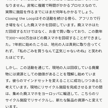
なりません。非常に複雑で時間がかかるプロセスなので、
実際に施設を作るまでにはまだ何年もかかるでしょう。
Closing the Loopはその活動を続ける傍ら、アフリカで行
き場をなくした廃スマホを回収しています。廃スマホはた
だ回収するだけではなく、お金で買い取っており、この数年
で300〜400万台ほどの廃スマホを回収することができまし
た。7年前に始めたころは、地元の人は真剣に取り合ってく
れず、『私のごみを買うなんて正気じゃないわね』と笑われ
たほどです。
しかし、この活動を通じて、現地の人は回収している廃棄
物には資源としての価値があることを理解し始めていま
す。彼らのマインドセットを変えることに成功しつつあると
考えています。現地にリサイクル施設を完成させるまでの間
は、集めた廃スマホをヨーロッパに輸送して、こちらのリ
サイクル施設でリサイクルし、新たな製品の資源へと変えて
います。