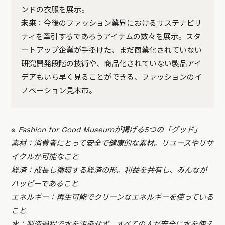
ンドの衣服を展示。
未来
：今後のファッション業界におけるサステナビリ
ティを牽引するであろうアイテムの数々を展示。スタ
ートアップ企業が手掛けた、まだ商業化されていない
研究開発段階の技術や、商品化されていない製品アイ
デアもいち早く見ることができる、ファッションのイ
ノベーション見本市。
※ Fashion for Good Museumが掲げる5つの「グッド」
素材：消費者にとって安全で健康的な素材。リユースやリサ
イクルが可能なこと
経済：成長し循環する経済の形。利益を共有し、みんなが
ハッピーであること
エネルギー：再生可能でクリーンなエネルギーを使っている
こと
水：製造過程で水を汚染せず、すべての人が安全に水を使え