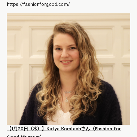
https://fashionforgood.com/
【1月20日（木）】Katya Komlachさん（Fashion for
Good Museum）