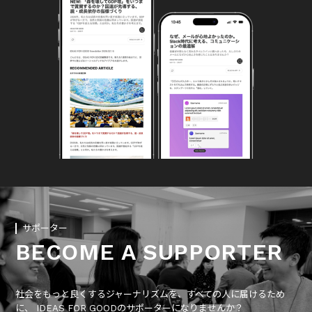
サポーター
BECOME A SUPPORTER
社会をもっと良くするジャーナリズムを、すべての人に届けるため
に、 IDEAS FOR GOODのサポーターになりませんか？