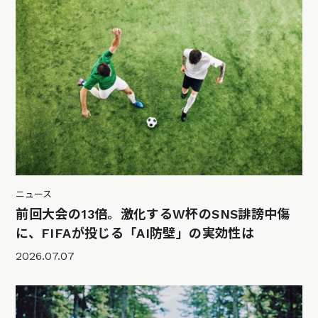
ニュース
前回大会の13倍。激化するW杯のSNS誹謗中傷
に、FIFAが投じる「AI防壁」の実効性は
2026.07.07