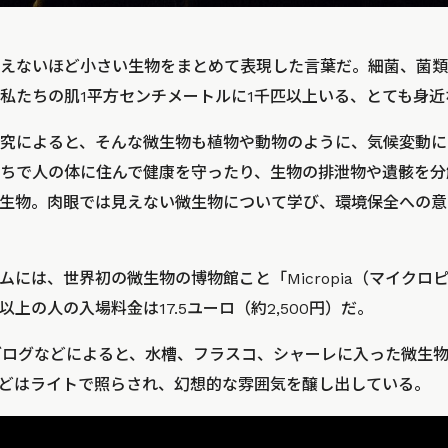
えないほど小さい生物をまとめて表現した言葉だ。細菌、菌類
私たちの肌1平方センチメートルに1千匹以上いる、とても身近
究によると、そんな微生物も植物や動物のように、気候変動に
ちで人の体に住んで健康を守ったり、生物の排泄物や遺骸を分
生物。肉眼では見えない微生物について学び、環境保全への意
には、世界初の微生物の博物館こと「Micropia（マイクロピ
以上の人の入場料金は17.5ユーロ（約2,500円）だ。
た人のブログなどによると、水槽、フラスコ、シャーレに入った微生
どはライトで照らされ、幻想的な雰囲気を醸し出している。