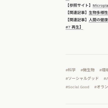
【参照サイト】
Micropi
【関連記事】
生物多様性
【関連記事】
人間の健康
#7 再生】
#科学
#微生物
#環
#ソーシャルグッド
#
#Social Good
#オラ