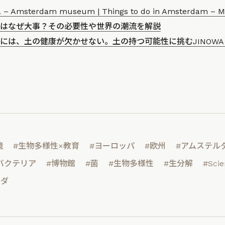
a – Amsterdam museum | Things to do in Amsterdam – M
はなぜ大事？その必要性や世界の潮流を解説
には、土の健康が欠かせない。土の持つ可能性に挑むJINOW
境
#生物多様性×教育
#ヨーロッパ
#欧州
#アムステル
バクテリア
#博物館
#菌
#生物多様性
#生分解
#Scie
ンダ