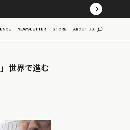
IENCE
NEWSLETTER
STORE
ABOUT US
た」世界で進む