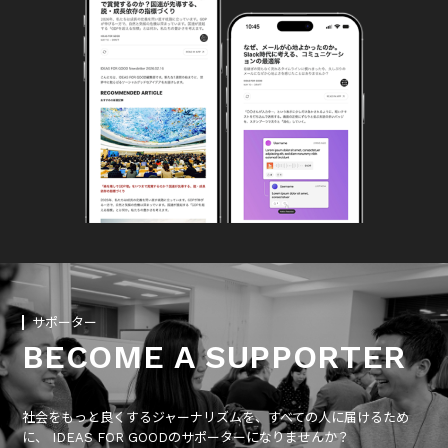
サポーター
BECOME A SUPPORTER
社会をもっと良くするジャーナリズムを、すべての人に届けるため
に、 IDEAS FOR GOODのサポーターになりませんか？