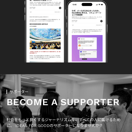
サポーター
BECOME A SUPPORTER
社会をもっと良くするジャーナリズムを、すべての人に届けるため
に、 IDEAS FOR GOODのサポーターになりませんか？