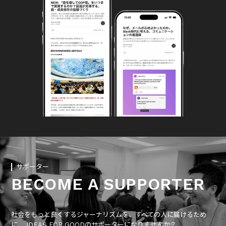
サポーター
BECOME A SUPPORTER
社会をもっと良くするジャーナリズムを、すべての人に届けるため
に、 IDEAS FOR GOODのサポーターになりませんか？