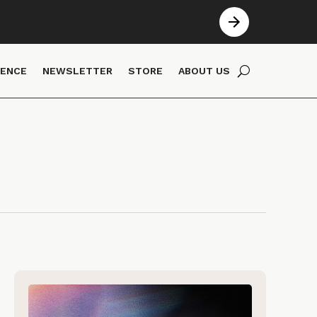
IENCE
NEWSLETTER
STORE
ABOUT US