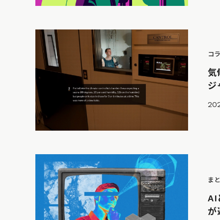
コ
気
ジ
202
ま
A
が