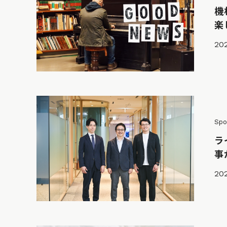
機
楽
202
Spo
ラ
事
202