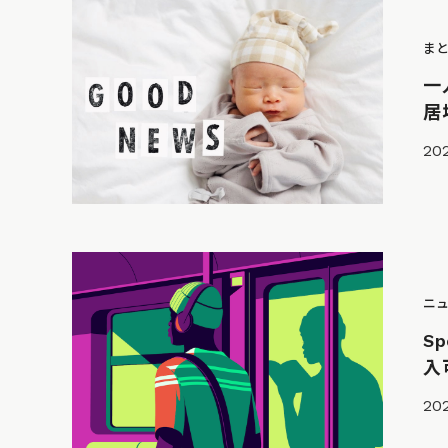
ま
一
居
202
ニ
S
入
202