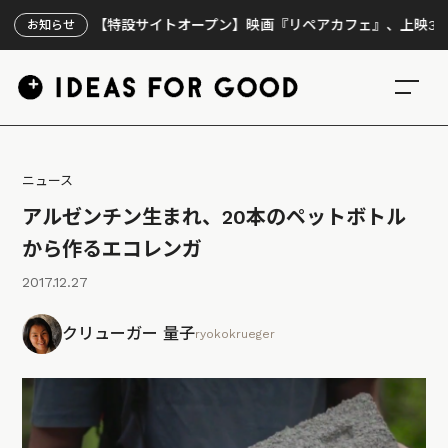
【特設サイトオープン】映画『リペアカフェ』、上映300回の
お知らせ
ニュース
アルゼンチン生まれ、20本のペットボトル
から作るエコレンガ
2017.12.27
クリューガー 量子
ryokokrueger