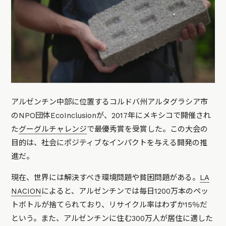
アルゼンチン中部に位置するコルドバ州アルタグラシア市
のNPO団体EcoInclusionが、2017年にメキシコで開催され
た
グーグルチャレンジ
で最優秀賞を受賞した。この大会の
目的は、社会にポジティブなインパクトを与える開発の推
進だ。
現在、世界には解決すべき環境問題や貧困問題がある。
LA
NACION
によると、アルゼンチンでは毎日1200万本のペッ
トボトルが捨てられており、リサイクル率はわずか15％だ
という。また、アルゼンチンに住む300万人が居住に適した