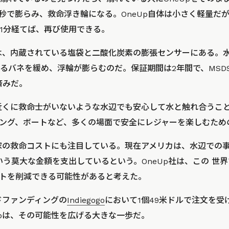
2秒で膨らみ、救命浮き輪になる。OneUp自体は小さく軽量だが
1分経てば、再び使用できる。
みは、内蔵されている塩袋と二酸化炭素の膨張センサーにある。
るバネを緩め、浮輪が膨らむのだ。保証期間は2年間で、MSD
済みだ。
、近くに救命士がいないような水辺でも安心して水と触れ合うこ
ング、ボートなど、多くの場面で安全にレジャーを楽しむため
国家の救命コストにも注目している。現在アメリカは、水辺での
いう莫大な金額を支出しているという。OneUp社は、この 世
トを削減できる可能性があると考えた。
ドファンディングの
Indiegogo
において1個49米ドルで注文を受
Upは、その可能性を広げる大きな一歩だ。