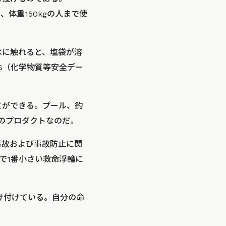
、体重150kgの人まで使
水に触れると、塩袋が溶
S（化学物質等安全デー
とができる。プール、釣
のプロダクトなのだ。
事故および事故防止に関
界で1番小さい救命浮輪に
け付けている。自分の命