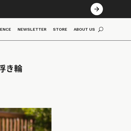
IENCE
NEWSLETTER
STORE
ABOUT US
浮き輪