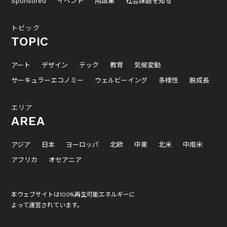
Sponsored
イベント
用語集
社会課題を知る
トピック
TOPIC
アート
デザイン
テック
教育
気候変動
サーキュラーエコノミー
ウェルビーイング
多様性
脱成長
エリア
AREA
アジア
日本
ヨーロッパ
北欧
中東
北米
中南米
アフリカ
オセアニア
本ウェブサイトは100%再生可能エネルギーに
よって運営されています。