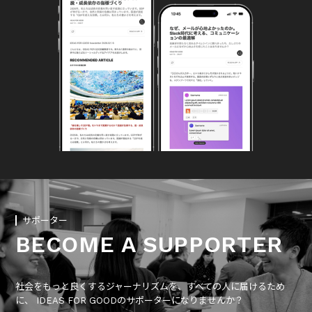
サポーター
BECOME A SUPPORTER
社会をもっと良くするジャーナリズムを、すべての人に届けるため
に、 IDEAS FOR GOODのサポーターになりませんか？