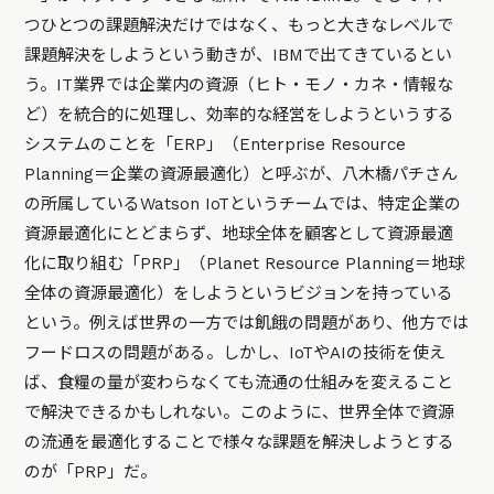
つひとつの課題解決だけではなく、もっと大きなレベルで
課題解決をしようという動きが、IBMで出てきているとい
う。IT業界では企業内の資源（ヒト・モノ・カネ・情報な
ど）を統合的に処理し、効率的な経営をしようというする
システムのことを「ERP」（Enterprise Resource
Planning＝企業の資源最適化）と呼ぶが、八木橋パチさん
の所属しているWatson IoTというチームでは、特定企業の
資源最適化にとどまらず、地球全体を顧客として資源最適
化に取り組む「PRP」（Planet Resource Planning＝地球
全体の資源最適化）をしようというビジョンを持っている
という。例えば世界の一方では飢餓の問題があり、他方では
フードロスの問題がある。しかし、IoTやAIの技術を使え
ば、食糧の量が変わらなくても流通の仕組みを変えること
で解決できるかもしれない。このように、世界全体で資源
の流通を最適化することで様々な課題を解決しようとする
のが「PRP」だ。