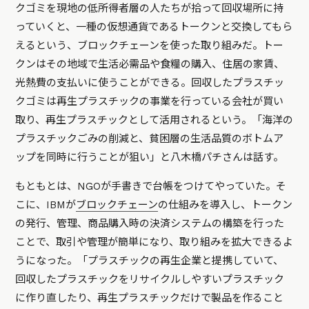
クゴミを現地の低所得者層の人たちが拾って回収場所に持
っていくと、一種の仮想通貨であるトークンと交換してもら
えるという、ブロックチェーンを使った取り組みだ。トー
クンはその地域で生活必需品や食糧の購入、住居の家賃、
光熱費の支払いに使うことができる。回収したプラスチッ
クゴミは再生プラスチックの事業を行っている会社が買い
取り、再生プラスチックとして活用されるという。「海洋の
プラスチックごみの削減と、貧困層の生活品質のボトムア
ップを同時に行うことが狙い」と八木橋パチさんは話す。
もともとは、NGOが手書きで台帳をつけてやっていた。そ
こに、IBMが
ブロックチェーン
の仕組みを導入し、トークン
の発行、管理、商品購入時の決済システムの構築を行った
ことで、取引や管理が簡単になり、取り組みを拡大できるよ
うになった。「プラスチックの再生企業と提携していて、
回収したプラスチックをリサイクルしやすいプラスチック
に作り直したり、再生プラスチックだけで製品を作ること