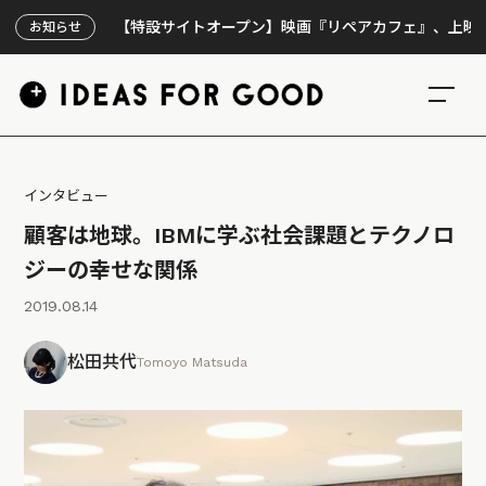
【特設サイトオープン】映画『リペアカフェ』、上映300回の先で
お知らせ
インタビュー
顧客は地球。IBMに学ぶ社会課題とテクノロ
ジーの幸せな関係
2019.08.14
松田共代
Tomoyo Matsuda