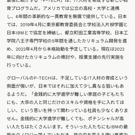
最後に紹介する「P-TECH」は、IT人材を育成する新しい教
育プログラムだ。アメリカでは公立の高校・大学と連携
し、6年間の革新的な一貫教育を無償で提供している。日本
では、2019年4月に東京都教育委員会と学校法人片柳学園と
日本IBMとで協定を締結し、都立町田工業高等学校、日本工
学院八王子専門学校の5年間を通したカリキュラム開発を進
め、2022年4月から本格始動を予定している。現在は2022
年に向けたカリキュラムの検討や、授業支援の先行実施を
行っている。
グローバルのP-TECHは、不足しているIT人材の育成という
側面が強いが、日本ではそれに加えて少し異なる狙いもあ
るようだ。「金銭的に大学進学が難しい家庭の子どもたち
にも、大卒の人と同じだけのスキルや資格を手に入れてほ
しい、という思いを持って関わっている社員も少なくありま
せん。金銭的に大学進学が難しくても、ポテンシャルが高
い人たちはたくさんいます。そういった人たちにもIBMの最
新テクノロジー学んでいただき、世の中を変える強い推進力