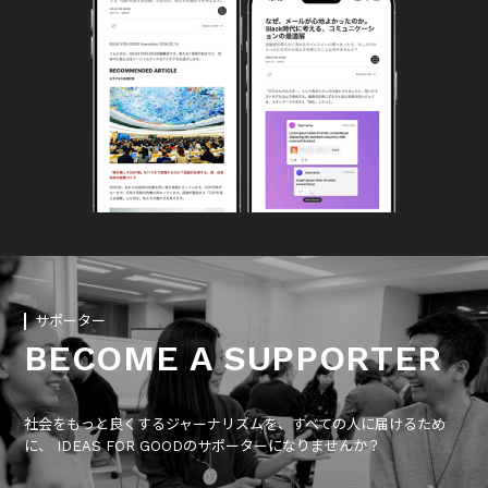
サポーター
BECOME A SUPPORTER
社会をもっと良くするジャーナリズムを、すべての人に届けるため
に、 IDEAS FOR GOODのサポーターになりませんか？