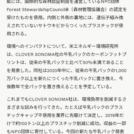
紙には、国際的な森林認証制度を運営しているNPO団体
Forest StewardshipCouncil®（森林管理協議会）の認定を
受けたものを使用。内側と外側の裏地には、遺伝子組み換
えされていないサトウキビからつくったプラスチックが使
用される。
環境へのインパクトについて、米エネルギー環境研究所
は、CLOVER SONOMA社の牛乳パックのカーボンフットプ
リントは、従来の牛乳パックと比べて50％未満であること
を発表した。同社は2020年中に、従来の牛乳パックの1,000
万パック以上を新たにつくった牛乳パックに置き換え、今
後数年で全パックを置き換えることを予定している。
これまでもCLOVER SONOMA社は、環境負荷を削減するさ
まざまな試みを行ってきた。たとえば牛乳パックのプラス
チックキャップ不使用を業界に先駆けて決定し、2019年だ
けで約100トン以上のプラスチック削減に成功。収益の一部
もNPO団体に寄付している。今回の新たな牛乳パック発表