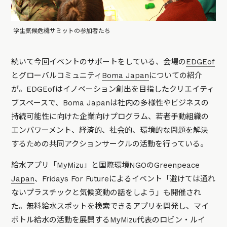
学生気候危機サミットの参加者たち
続いて今回イベントのサポートをしている、会場の
EDGEof
とグローバルコミュニティ
Boma Japan
についての紹介
が。EDGEofはイノベーション創出を目指したクリエイティ
ブスペースで、Boma Japanは社内の多様性やビジネスの
持続可能性に向けた企業向けプログラム、若者手動組織の
エンパワーメント、経済的、社会的、環境的な問題を解決
するための共同アクションサークルの活動を行っている。
給水アプリ
「MyMizu」
と国際環境NGOの
Greenpeace
Japan
、Fridays For Futureによるイベント「避けては通れ
ないプラスチックと気候変動の話をしよう」も開催され
た。無料給水スポットを検索できるアプリを開発し、マイ
ボトル給水の活動を展開するMyMizu代表のロビン・ルイ