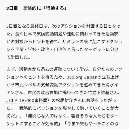
3日目 具体的に「行動する」
3日目となる最終日は、次のアクションを計画する日となっ
た。長く日本で気候変動問題や運動に関わってきた活動家
との対談からヒントを得て、サミットの後に起こすアクショ
ンを企業・学校・政治・自治体と言ったターゲットに分け
て計画した。
まず、活動家から過去の運動について学び、自分たちのアク
ションへのヒントを得るため、
350.org Japan
の立ち上げ
から市民レベルの気候変動アクションを進めてきた清水イ
アンさん、市民の政治参加に携わってきた竹之下惟基さん、
JCLP（RE100事務局）
の松尾雄介さんにお話をうかがっ
た。「戦略的にパッションを燃やして動いていくことが大
切だ」、「無関心な人ではなく、響きそうな人たちをター
ゲットにすることが効果的」「今まで誰もやったことのな