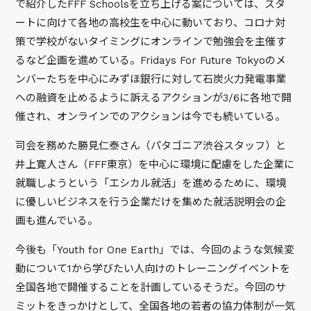
で紹介したFFF Schoolsを立ち上げる案については、スタ
ートに向けて各地の高校生を中心に動いており、コロナ対
策で学校がないタイミングにオンラインで勉強会を主催す
るなど企画を進めている。Fridays For Future Tokyoのメ
ンバーたちを中心にみずほ銀行に対して石炭火力発電事業
への融資を止めるように訴えるアクションが3/6に各地で開
催され、オンラインでのアクションは今でも続いている。
司会を務めた勝見仁泰さん（パタゴニア渋谷スタッフ）と
井上寛人さん（FFF東京）を中心に環境に配慮をした企業に
就職しようという「エシカル就活」を進めるために、環境
に優しいビジネスを行う企業だけを集めた就活説明会の企
画も進んでいる。
今後も「Youth for One Earth」では、今回のような気候変
動について1から学びたい人向けのトレーニングイベントを
全国各地で開催することを計画しているそうだ。今回のサ
ミットをきっかけとして、全国各地の若者の協力体制が一気