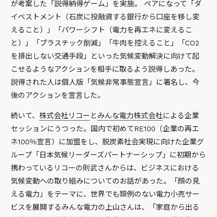
が考案した「説得納得ゲーム」を実施。 ペアになって「ダ
イベストメント（石炭に投融資する銀行から口座を移し変
えること）」「パワーシフト（電力を再エネに変えるこ
と）」「プラスチック削減」「牛肉を控えること」「CO2
を排出しない交通手段」といった気候変動解決に向けて起
こせるようなアクションを相手に取るよう説得しあった。
説得された人は個人版「気候非常事態宣言」に署名し、今
後のアクションを宣言した。
続いて、
株式会社リコー
と
みんな電力株式会社
による企業
セッションにうつった。国内で初めてRE100（企業の再エ
ネ100％宣言）に加盟をし、脱炭素社会実現に向けた企業グ
ループ「日本気候リーダーズパートナーシップ」に初期から
携わっているリコーの則武さんからは、ビジネスにおける
気候変動への取り組みについてのお話があった。「顔の見
える電力」をテーマに、世界でも類例のない電力小売サー
ビスを展開するみんな電力の上山さんは、「家庭から出る