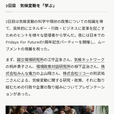
2日目 気候変動を「学ぶ」
2日目は気候変動の科学や現状の政策についての知識を得
て、具体的にエネルギー・行政・ビジネスに変革を起こす
ためのヒントを様々な登壇者から学んだ。夜には日本での
Fridays For Futureの1周年記念パーティーを開催し、ムー
ブメントの発展を祝った。
まず、
国立環境研究所
の江守正多さん、
気候ネットワーク
の桃井貴子さん、
環境政策対話研究所
の柳下正治さん、
株
式会社みんな電力
の上山翔さん、
株式会社リコー
の則武祐
二さんによる、気候変動に関する研究・政策、それに取り
組むための行政や企業の取り組みについてプレゼンテーシ
ョンがあった。