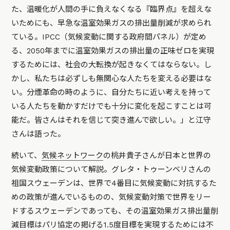
た、温暖化が人間の手に負えなくなる『臨界点』を超えな
いためにも、早急な温室効果ガスの排出量削減が求められ
ている。IPCC（気候変動に関する政府間パネル）が定め
る、2050年までに温室効果ガスの排出量の正味ゼロを実現
するためには、社会の大転換が起きなくてはならない。し
かし、私たちは必ずしも無関心な人たちを変える必要はな
い。分煙革命の時のように、自分たちに近い考えを持って
いる人たちを動かすだけでも十分に変化を起こすことは可
能だ。皆さんはそれを信じて突き進んで欲しい。」と江守
さんは語った。
続いて、
気候ネットワーク
の桃井貴子さんが日本と世界の
気候変動政策について解説。グレタ・トゥーンベリさんの
祖国スウェーデンは、世界で4番目に気候変動に対抗するた
めの政策が進んでいるものの、気候変動対策で世界をリー
ドするスウェーデンであっても、その温室効果ガス排出量削
減目標はパリ協定の掲げる1.5度目標を実現するためには不