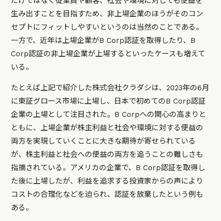
だけではなく従業員や顧客、社会や環境に対しても便益を
生み出すことを目指すため、非上場企業のほうがそのコン
セプトにフィットしやすいというのは当然のことである。
一方で、近年は上場企業がB Corp認証を取得したり、B
Corp認証の非上場企業が上場するといったケースも増えて
いる。
たとえば上記で紹介した株式会社クラダシは、2023年の6月
に東証グロース市場に上場し、日本で初めてのB Corp認証
企業の上場として注目された。B Corpへの関心の高まりと
ともに、上場企業が株主利益と社会や環境に対する便益の
両方を実現していくことに大きな期待が寄せられている
が、株主利益と社会への便益の両方を追うことの難しさも
指摘されている。アメリカの企業で、B Corp認証を取得し
た後に上場したが、利益を追求する投資家からの声により
コストの合理化などを迫られ、認証を放棄したという例も
ある。