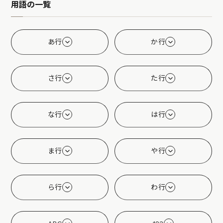
用語の一覧
あ行
か行
さ行
た行
な行
は行
ま行
や行
ら行
わ行