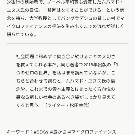
ン銀行の創始者で、ノーベル平和賞も受賞したムハマド・
ユヌス氏の自伝。「貧困はなくすことができる」という信
念を持ち、大学教授としてバングラデシュの貧しい村でマ
イクロファイナンスの手法を生み出すまでの流れが詳しく
綴られている。
社会問題に諦めずに向き合い続けることの大切さ
を教えてくれる本だ。同じ著者で2018年出版の「3
つのゼロの世界」を私はまだ読めていないが、こ
ちらと合わせて読むと、ムハマド・ユヌス氏の信
念や、これまでの資本主義とはまったく方向性の
異なる新しい社会のあるべき姿がしっかり見えて
くると思う。（ライター・松田共代）
キーワード：#SDGs #豊かさ #マイクロファイナンス