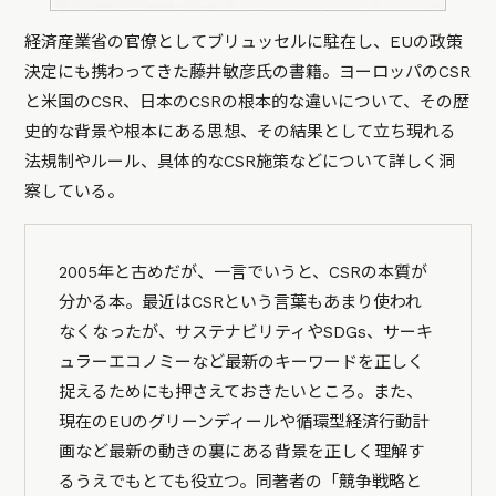
経済産業省の官僚としてブリュッセルに駐在し、EUの政策
決定にも携わってきた藤井敏彦氏の書籍。ヨーロッパのCSR
と米国のCSR、日本のCSRの根本的な違いについて、その歴
史的な背景や根本にある思想、その結果として立ち現れる
法規制やルール、具体的なCSR施策などについて詳しく洞
察している。
2005年と古めだが、一言でいうと、CSRの本質が
分かる本。最近はCSRという言葉もあまり使われ
なくなったが、サステナビリティやSDGs、サーキ
ュラーエコノミーなど最新のキーワードを正しく
捉えるためにも押さえておきたいところ。また、
現在のEUのグリーンディールや循環型経済行動計
画など最新の動きの裏にある背景を正しく理解す
るうえでもとても役立つ。同著者の「競争戦略と