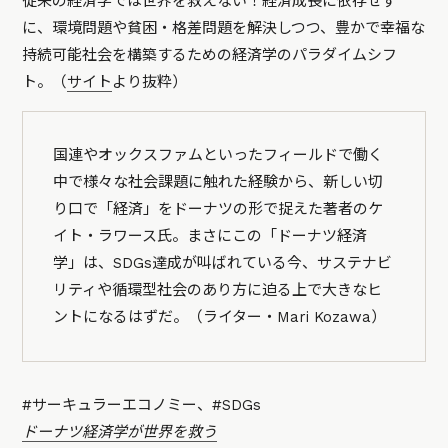
従来の経済学では世界を救えない！経済成長に依存せず
に、環境問題や貧困・格差問題を解決しつつ、豊かで幸福な
持続可能社会を構築するための経済学のパラダイムシフ
ト。（
サイト
より抜粋）
国連やオックスファムといったフィールドで働く
中で様々な社会課題に触れた経験から、新しい切
り口で「経済」をドーナツの形で捉えた著者のケ
イト・ラワース氏。まさにこの「ドーナツ経済
学」は、SDGs達成が叫ばれている今、サステナビ
リティや循環型社会のあり方に迫る上で大きなヒ
ントになるはずだ。（ライター・Mari Kozawa）
#サーキュラーエコノミー、#SDGs
ドーナツ経済学が世界を救う