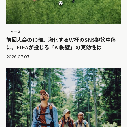
ニュース
前回大会の13倍。激化するW杯のSNS誹謗中傷
に、FIFAが投じる「AI防壁」の実効性は
2026.07.07