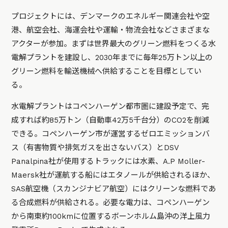
プロジェクトには、デンマークのエネルギー関連会社や空
港、航空会社、海運会社や運輸・物流会社などさまざまな
アクターが参加。まずは世界最大のグリーン燃料をつくる水
電解プラントを建設し、2030年までに毎年25万トン以上の
グリーン燃料を輸送機械へ供給することを目標としてい
る。
水電解プラントはコペンハーゲン都市圏に建設予定で、完
成すれば約85万トン（自動車42万5千台分）のCO2を削減
できる。コペンハーゲン市が運営するゼロエミッションバ
ス（有害物質や排気ガスを出さないバス）とDSV
Panalpina社が使用するトラックには水素、A.P Moller-
Maersk社が運航する船にはエタノールが供給されるほか、
SAS航空機（スカンジナビア航空）にはクリーンな燃料であ
る合成燃料が供給される。必要な電力は、コペンハーゲン
から南東約100kmに位置するボーンホルム島沖の洋上風力