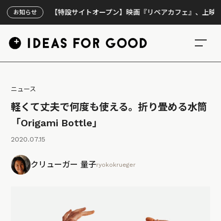
【特設サイトオープン】映画『リペアカフェ』、上映300回の先
お知らせ
ニュース
軽くて丈夫で何度も使える。折り畳める水筒
「Origami Bottle」
2020.07.15
クリューガー 量子
ryokokrueger