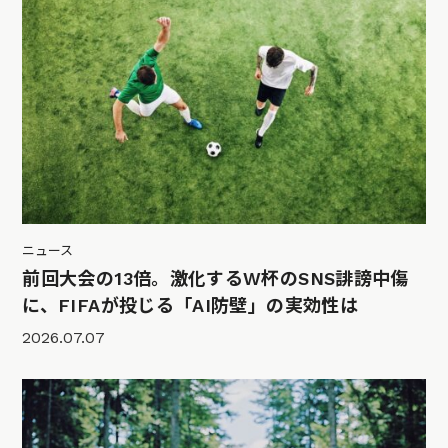
ニュース
前回大会の13倍。激化するW杯のSNS誹謗中傷
に、FIFAが投じる「AI防壁」の実効性は
2026.07.07