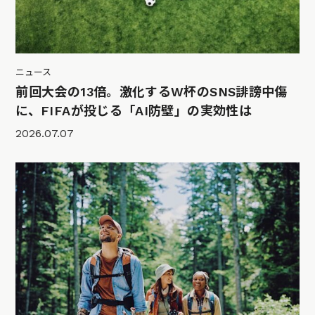
ニュース
前回大会の13倍。激化するW杯のSNS誹謗中傷
に、FIFAが投じる「AI防壁」の実効性は
2026.07.07