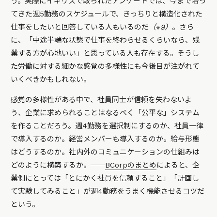
う。実際にイギリスで取られたアンケートでは、今まで培っ
てきた週5勤務のスケジュールで、きっちりと構造化された
仕事をしたいと回答している人もいるのだ
（※9）
。さら
に、「中途半端な状態で仕事を終わらせるくらいなら、残
業する方が心地いい」と思っている人も存在する。そうし
た労働に対する細かな感覚の多様性にも今後目が注がれて
いくべきかもしれない。
感覚の多様性がある中で、社員同士が信頼を失わないよ
う、企業に求められることはなるべく「公平な」システム
を作ることだろう。週4勤務を選択制にするのか、社員一律
で導入するのか。経営メンバーも導入するのか。給与形態
はどうするのか。社内外のコミュニケーションの仕組みは
どのように構築するか。──
BCorpのまとめ
によると、企
業側にとっては「とにかく社員を信頼すること」「計画し
て実験してみること」が週4勤務をうまく機能させるコツだ
という。