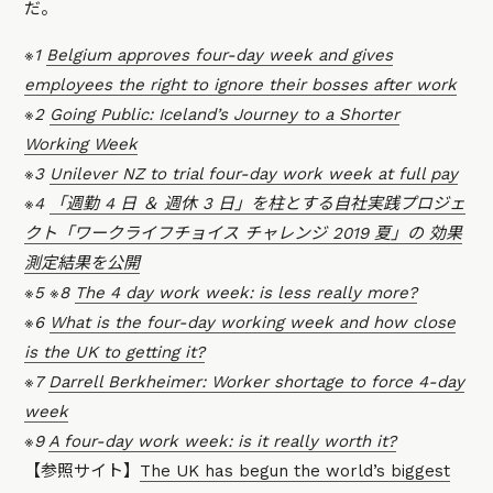
だ。
※1
Belgium approves four-day week and gives
employees the right to ignore their bosses after work
※2
Going Public: Iceland’s Journey to a Shorter
Working Week
※3
Unilever NZ to trial four-day work week at full pay
※4
「週勤 4 日 ＆ 週休 3 日」を柱とする自社実践プロジェ
クト「ワークライフチョイス チャレンジ 2019 夏」の 効果
測定結果を公開
※5 ※8
The 4 day work week: is less really more?
※6
What is the four-day working week and how close
is the UK to getting it?
※7
Darrell Berkheimer: Worker shortage to force 4-day
week
※9
A four-day work week: is it really worth it?
【参照サイト】
The UK has begun the world’s biggest