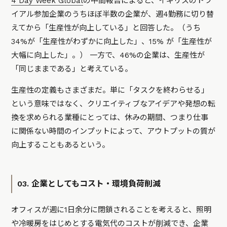
4 Day Week Global
の中間報告によると、イギリスのトラ
イアル参加企業のうちほぼ半数の企業が、週4勤務に切り替
えてから「生産性が向上している」と回答した。（うち
34%が「生産性がわずかに向上した」、15% が「生産性が
大幅に向上した」。） 一方で、46%の企業は、生産性が
「同じままである」と考えている。
生産性の定義もさまざまだ。単に「タスクを終わらせる」
という意味ではなく、クリエイティブなアイデアや発想の転
換を求められる業種にとっては、休みの期間、つまり仕事
に関係ない時間のインプットによって、アウトプットの質が
向上することもあるという。
03. 企業としてもコスト・環境負荷削減
オフィスが週に1日余分に閉鎖されることを考えると、照明
や冷暖房をはじめとする電気代のコストが削減でき、企業