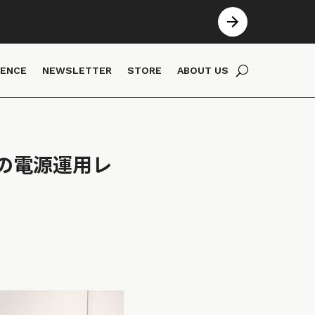
IENCE
NEWSLETTER
STORE
ABOUT US
の電源運用レ