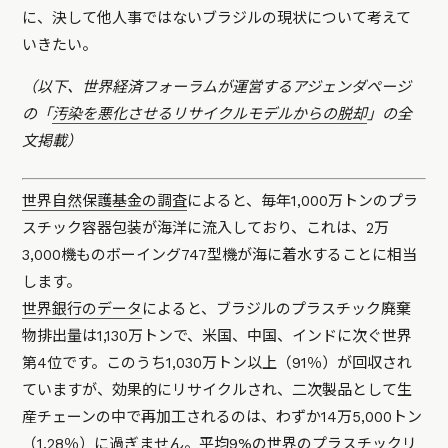
に、決して他人事ではないブラジルの現状について考えて
いきたい。
（以下、世界経済フォーラムが運営するアジェンダページ
の「
汚染を悪化させるリサイクルモデルからの脱却
」の全
文掲載）
世界自然保護基金の調査
によると、毎年1,000万トンのプラ
スチック容器包装が海洋に流入しており、これは、2万
3,000機ものボーイング747型機が海に着水することに相当
します。
世界銀行のデータ
によると、ブラジルのプラスチック廃棄
物排出量は1,130万トンで、米国、中国、インドに次ぐ世界
第4位です。このうち1,030万トン以上（91％）が回収され
ていますが、効果的にリサイクルされ、二次製品として生
産チェーンの中で再加工されるのは、わずか14万5,000トン
（1.28％）に過ぎません。平均9%の
世界のプラスチックリ