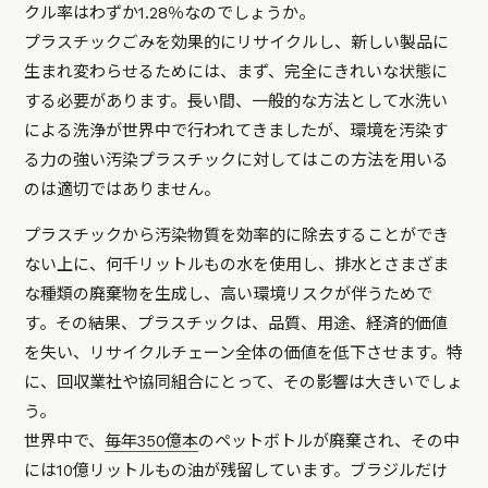
クル率はわずか1.28％なのでしょうか。
プラスチックごみを効果的にリサイクルし、新しい製品に
生まれ変わらせるためには、まず、完全にきれいな状態に
する必要があります。長い間、一般的な方法として水洗い
による洗浄が世界中で行われてきましたが、環境を汚染す
る力の強い汚染プラスチックに対してはこの方法を用いる
のは適切ではありません。
プラスチックから汚染物質を効率的に除去することができ
ない上に、何千リットルもの水を使用し、排水とさまざま
な種類の廃棄物を生成し、高い環境リスクが伴うためで
す。その結果、プラスチックは、品質、用途、経済的価値
を失い、リサイクルチェーン全体の価値を低下させます。特
に、回収業社や協同組合にとって、その影響は大きいでしょ
う。
世界中で、
毎年350億本
のペットボトルが廃棄され、その中
には10億リットルもの油が残留しています。ブラジルだけ