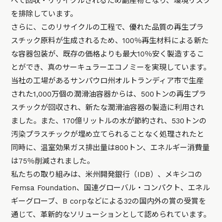
べて回収・リサイクルされるため副産物となり、環境リスク
を排除しています。
さらに、このリサイクルの工程で、優れた品質の再生プラ
スチック原料が生成されるため、100％再生材料による新た
な容器包装が、既存の価格よりも最大10％安く製造するこ
とができ、真のサーキュラーエコノミーを実現しています。
当社の工場があるサンパウロ州オルトランディア市で生産
された1,000万個の潤滑油容器からは、500トンの再生プラ
スチックが回収され、新たな潤滑油容器の製造に利用され
ました。また、170億リットルの水が節約され、530トンの
汚染プラスチックが埋め立てられることなく処理されたと
同時に、温室効果ガス排出量は800トン、エネルギー消費量
は75％削減されました。
私たちの取り組みは、米州開発銀行（IDB）、メキシコの
Femsa Foundation、国連グローバル・コンパクト、エネル
ギーグローブ、B corpなどによる32の国内外の賞の受賞を
通じて、革新的なソリューションとして認められています。