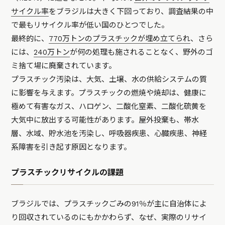
サイクル率
をブラジルは大きく下回っており、調査結果の中
で最もリサイクル率が低い国のひとつでした。
最終的に、
770万トンのプラスチックが埋め立てられ
、さら
には、
240万トン
が何の処理も施されることなく、野外のゴ
ミ捨て場に廃棄されています。
プラスチック汚染は、大気、土壌、水の供給システムの質
に影響を与えます。プラスチックの燃焼や焼却は、健康に
極めて有害なガス、ハロゲン、二酸化窒素、二酸化硫黄を
大気中に放出する可能性があります。屋外投棄も、帯水
層、水域、貯水池を汚染し、呼吸器疾患、心臓疾患、神経
系障害を引き起す原因となります。
プラスチックリサイクルの課題
ブラジルでは、プラスチックごみの91％が主に自治体によ
り回収されているのにもかかわらず、なぜ、実際のリサイ