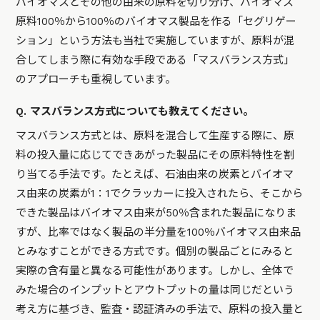
バイオマスとその他の由来の原料を切り分け、バイオマス
原料100％から100％のバイオマス製品を作る「セグリゲー
ション」という方法も当社で実施していますが、原料が混
合してしまう際に有効な手段である「マスバランス方式」
のアプローチも重視しています。
Q. マスバランス方式についても教えてください。
マスバランス方式とは、原料を混合して生産する際に、原
料の投入量に応じてできあがった製品にその原料特性を割
り当てる手法です。たとえば、石油由来の炭素とバイオマ
ス由来の炭素が1：1でクラッカーに投入されたら、そこから
できた製品はバイオマス由来が50％含まれた製品になりま
すが、比率ではなく製品の半分量を100％バイオマス由来品
とみなすことができる方式です。個別の製品ごとにみると
実際の含有量と異なる可能性があります。しかし、全体で
みた場合のインプットとアウトプットの量は同じだという
考え方に基づき、監査・認証済みの手法で、原料の投入量と