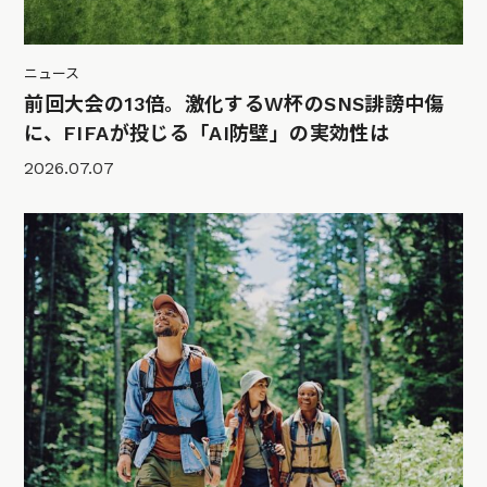
ニュース
前回大会の13倍。激化するW杯のSNS誹謗中傷
に、FIFAが投じる「AI防壁」の実効性は
2026.07.07