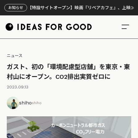
【特設サイトオープン】映画『リペアカフェ』、上映300回の先
お知らせ
ニュース
ガスト、初の「環境配慮型店舗」を東京・東
村山にオープン。CO2排出実質ゼロに
2023.09.13
shiho
shiho