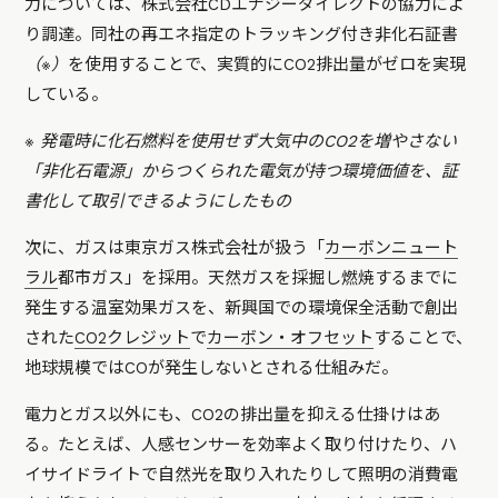
力については、株式会社CDエナジーダイレクトの協力によ
り調達。同社の再エネ指定のトラッキング付き非化石証書
（※）
を使用することで、実質的にCO2排出量がゼロを実現
している。
※ 発電時に化石燃料を使用せず大気中のCO2を増やさない
「非化石電源」からつくられた電気が持つ環境価値を、証
書化して取引できるようにしたもの
次に、ガスは東京ガス株式会社が扱う「
カーボンニュート
ラル
都市ガス」を採用。天然ガスを採掘し燃焼するまでに
発生する温室効果ガスを、新興国での環境保全活動で創出
された
CO2クレジット
で
カーボン・オフセット
することで、
地球規模ではCOが発生しないとされる仕組みだ。
電力とガス以外にも、CO2の排出量を抑える仕掛けはあ
る。たとえば、人感センサーを効率よく取り付けたり、ハ
イサイドライトで自然光を取り入れたりして照明の消費電