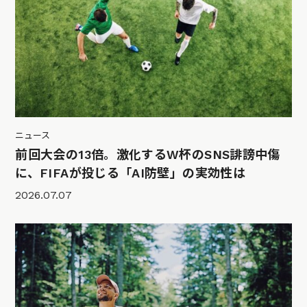
ニュース
前回大会の13倍。激化するW杯のSNS誹謗中傷
に、FIFAが投じる「AI防壁」の実効性は
2026.07.07