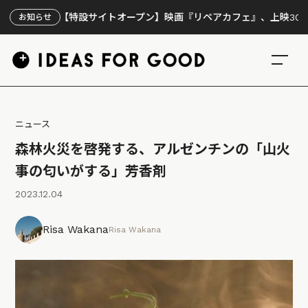
【特設サイトオープン】映画『リペアカフェ』、上映300回の先で
お知らせ
ニュース
森林火災を啓発する、アルゼンチンの「山火
事の匂いがする」芳香剤
2023.12.04
Risa Wakana
Risa Wakana