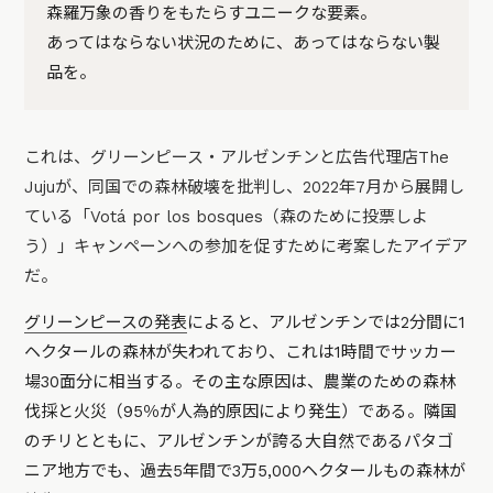
森羅万象の香りをもたらすユニークな要素。
あってはならない状況のために、あってはならない製
品を。
これは、グリーンピース・アルゼンチンと広告代理店The
Jujuが、同国での森林破壊を批判し、2022年7月から展開し
ている「Votá por los bosques（森のために投票しよ
う）」キャンペーンへの参加を促すために考案したアイデア
だ。
グリーンピースの発表
によると、アルゼンチンでは2分間に1
ヘクタールの森林が失われており、これは1時間でサッカー
場30面分に相当する。その主な原因は、農業のための森林
伐採と火災（95％が人為的原因により発生）である。隣国
のチリとともに、アルゼンチンが誇る大自然であるパタゴ
ニア地方でも、過去5年間で3万5,000ヘクタールもの森林が