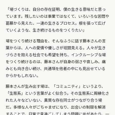
「場づくりは、自分の存在証明、僕の生きる意味だと思っ
ています。残したいのは事業ではなくて、いろいろな苦悶や
葛藤から見えた、一連の生きるプロセス。根を張って広げ
ていくような、生き続けるものをつくりたい」
場をつくり続ける理由を、そんなふうに話す藤本さんの言
葉からは、人への愛情や優しさが垣間見える。人々が生き
づらさを抱える社会でも希望を持ち、インクルーシブな場
をつくり続けるのは、藤本さんが自身の弱さや哀しみ、痛
みとも向き合い続け、共通項を他者の中にも見出せている
からかもしれない。
藤本さんが生み出す場は、「コミュニティ」というより、
「生態系」という言葉がよく似合う。その生態系に周縁化さ
れた人々などいない、異質な存在同士がつながり合う場
だ。多様な人々がごちゃまぜになり、出会いの制限を解消
することで、日常で見過ごしてしまう問題に光があたり、一