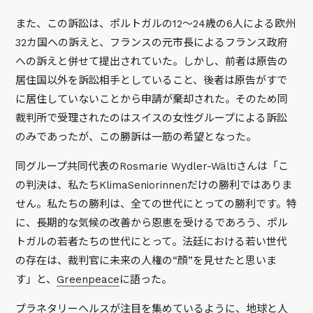
また、この訴訟は、ポルトガルの12〜24歳の6人による欧州
32カ国への訴えと、フランスの元市長によるフランス政府
への訴えと併せて提出されていた。しかし、前者は原告の
居住国以外を訴訟相手としていること、後者は原告がすで
に居住していないことから申請が棄却された。そのため同
裁判所で受理されたのはスイスの女性グループによる訴訟
のみであったが、この勝訴は一筋の希望となった。
同グループ共同代表のRosmarie Wydler-Wältiさんは
「こ
の判決は、私たちKlimaSeniorinnenだけの勝利ではありま
せん。私たちの勝利は、全ての世代にとっての勝利です。特
に、長期的な気候の改善から恩恵を受けるであろう、ポル
トガルの若者たちの世代にとって。法廷における若い世代
の存在は、裁判官に未来の人権の“顔”を見せたと思いま
す」
と、
Greenpeace
に語った。
プラネタリーヘルス
が注目を集めているように、地球と人