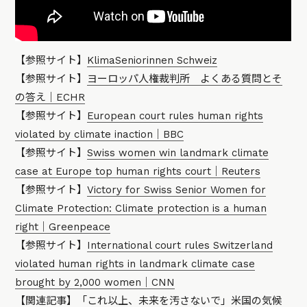
【参照サイト】
KlimaSeniorinnen Schweiz
【参照サイト】
ヨーロッパ人権裁判所 よくある質問とそ
の答え｜ECHR
【参照サイト】
European court rules human rights
violated by climate inaction｜BBC
【参照サイト】
Swiss women win landmark climate
case at Europe top human rights court｜Reuters
【参照サイト】
Victory for Swiss Senior Women for
Climate Protection: Climate protection is a human
right｜Greenpeace
【参照サイト】
International court rules Switzerland
violated human rights in landmark climate case
brought by 2,000 women｜CNN
【関連記事】
「これ以上、未来を汚さないで」米国の気候