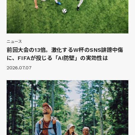
ニュース
前回大会の13倍。激化するW杯のSNS誹謗中傷
に、FIFAが投じる「AI防壁」の実効性は
2026.07.07