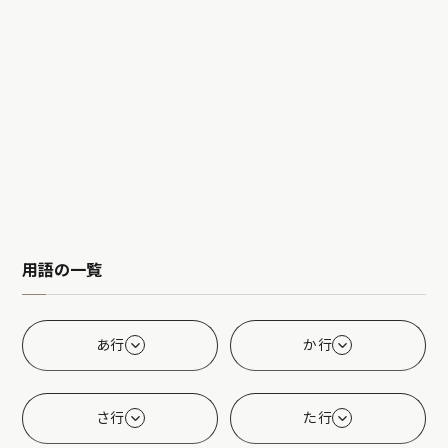
用語の一覧
あ行
か行
さ行
た行