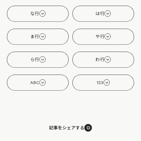
な行
は行
ま行
や行
ら行
わ行
ABC
123
⧉
記事をシェアする