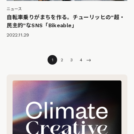
ニュース
自転車乗りがまちを作る。チューリッヒの“超・
民主的”なSNS「Bikeable」
2022.11.29
→
1
2
3
4