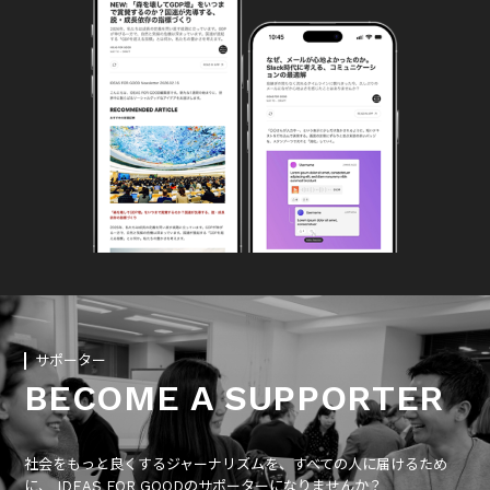
サポーター
BECOME A SUPPORTER
社会をもっと良くするジャーナリズムを、すべての人に届けるため
に、 IDEAS FOR GOODのサポーターになりませんか？