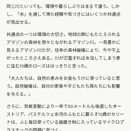
同じ川といっても、環境や暮らしぶりはまるで違う。しか
し、「水」を通して得た経験や気づきにはいくつか共通点
が見出せる。
共通点の一つは環境の大切さ。地球の肺にもたとえられる
アマゾンの森林を悠々とながれるアマゾン川。一見豊かに
見えるアマゾン川だが、往年の森林破壊により、今や干上
がったところさえある。川が氾濫すれば水没してしまう家
に住む15歳のローズははっきりと言った。
「大人たちは、自然の恵みをお金もうけに使っていると思
う。自然破壊は、自分の家族や子どもたち孫たちにも影響
を与える。」
さらに、気候変動により一年で50メートルも後退したオー
ストリア、パステルツェ氷河のふもとに暮らす12歳のセリー
ナは、ふと毎日使っている歯磨き粉に入っているマイクロプ
ラスチックの問題に気づく。