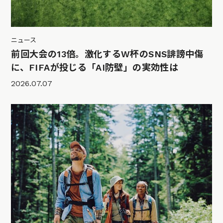
ニュース
前回大会の13倍。激化するW杯のSNS誹謗中傷
に、FIFAが投じる「AI防壁」の実効性は
2026.07.07