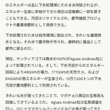
のエネルギーは主に下水処理場にそのまま供給されるが、
エネルギー生産に余裕ができた場合は送電網に一部を戻す
こともできる。汚泥はリサイクルされ、都市建設プロジェ
クトや農業用肥料として使用できる。
下水処理された水は自然環境に放出され、きれいな灌漑用
水となる。その水で農作物が作られ、最終的に食品として
都市に戻るのだ。
現在、サンティアゴでは廃水の100％がAguas Andinas社に
よって処理されている。そして、下水汚泥からのエネルギー
回収により49GWhの電力、177GWhの天然ガス、および
84GWhの熱エネルギーが生産され、13万7,000トンの下水
汚泥が農地肥料として利用されている。
きれいな水が戻ってきたことで、マポチョ川周辺の生態系も
回復してきているようだ。 Aguas Andinas社は生態調査を
行い、川にナマズやシルバーサイドなどの魚が戻ってきた