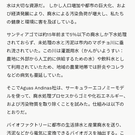
水は大切な資源だ。 しかし人口増加や都市の巨大化、およ
び経済発展により、廃水による汚染負荷が増大し、私たち
の健康と環境に害を及ぼしている。
サンティアゴでは約15年前まで5％以下の廃水しか下水処理
されておらず、未処理の水と汚泥は市内のマポチョ川に垂
れ流されていた。この川は灌漑用水（かんがいようすい：
農地に外部から人工的に供給するための水）や飲料水とし
て利用されていたため、地域の農業地帯では肝炎やコレラ
などの病気も蔓延していた。
そこでAguas Andinas社は、サーキュラーエコノミーモデ
ルを使って、廃水処理プロセスからゴミや化石エネルギー、
および汚染物質を取り除くことを試みた。仕組みは以下の
とおりだ。
バイオファクトリーに都市の生活排水と産業廃水を送り、
汚泥などから電気に変換できるバイオガスを抽出する。こ