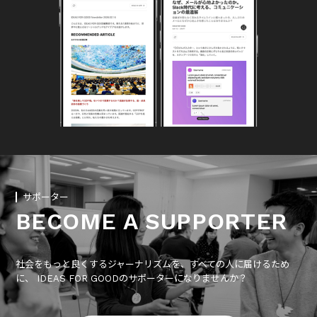
サポーター
BECOME A SUPPORTER
社会をもっと良くするジャーナリズムを、すべての人に届けるため
に、 IDEAS FOR GOODのサポーターになりませんか？