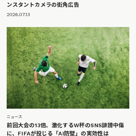
ンスタントカメラの街角広告
2026.07.13
ニュース
前回大会の13倍。激化するW杯のSNS誹謗中傷
に、FIFAが投じる「AI防壁」の実効性は