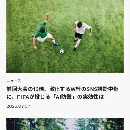
ニュース
前回大会の13倍。激化するW杯のSNS誹謗中傷
に、FIFAが投じる「AI防壁」の実効性は
2026.07.07