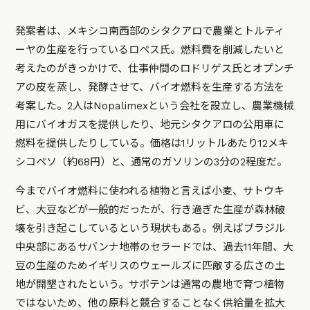
発案者は、メキシコ南西部のシタクアロで農業とトルティ
ーヤの生産を行っているロペス氏。燃料費を削減したいと
考えたのがきっかけで、仕事仲間のロドリゲス氏とオプンチ
アの皮を蒸し、発酵させて、バイオ燃料を生産する方法を
考案した。2人はNopalimexという会社を設立し、農業機械
用にバイオガスを提供したり、地元シタクアロの公用車に
燃料を提供したりしている。価格は1リットルあたり12メキ
シコペソ（約68円）と、通常のガソリンの3分の2程度だ。
今までバイオ燃料に使われる植物と言えば小麦、サトウキ
ビ、大豆などが一般的だったが、行き過ぎた生産が森林破
壊を引き起こしているという現状もある。例えばブラジル
中央部にあるサバンナ地帯のセラードでは、過去11年間、大
豆の生産のためイギリスのウェールズに匹敵する広さの土
地が開墾されたという。サボテンは通常の農地で育つ植物
ではないため、他の原料と競合することなく供給量を拡大