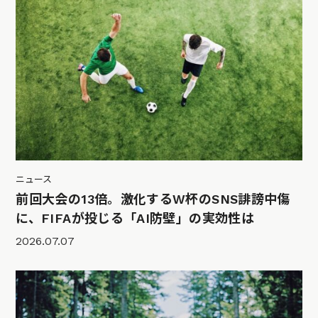
ニュース
前回大会の13倍。激化するW杯のSNS誹謗中傷
に、FIFAが投じる「AI防壁」の実効性は
2026.07.07