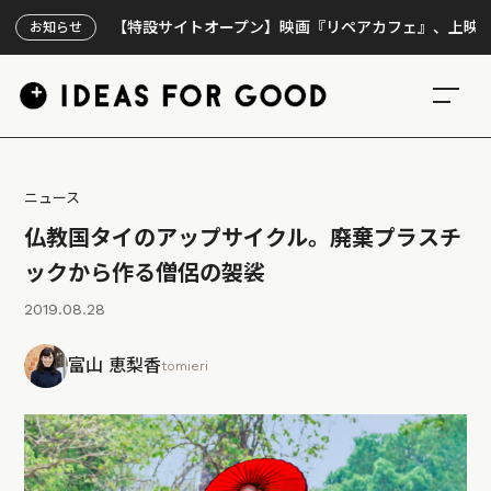
【特設サイトオープン】映画『リペアカフェ』、上映300回の
お知らせ
ニュース
仏教国タイのアップサイクル。廃棄プラスチ
ックから作る僧侶の袈裟
2019.08.28
富山 恵梨香
tomieri