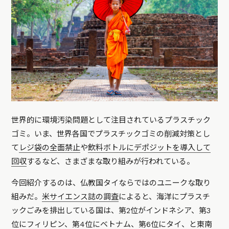
世界的に環境汚染問題として注目されているプラスチック
ゴミ。いま、世界各国でプラスチックゴミの削減対策とし
て
レジ袋の全面禁止
や
飲料ボトルにデポジットを導入して
回収
するなど、さまざまな取り組みが行われている。
今回紹介するのは、仏教国タイならではのユニークな取り
組みだ。
米サイエンス誌の調査
によると、海洋にプラスチ
ックごみを排出している国は、第2位がインドネシア、第3
位にフィリピン、第4位にベトナム、第6位にタイ、と東南