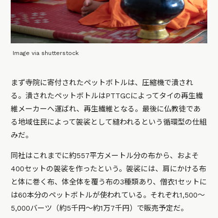
Image via shutterstock
まず寺院に寄付されたペットボトルは、圧縮機で潰され
る。潰されたペットボトルはPTTGCによってタイの再生繊
維メーカーへ運ばれ、再生繊維となる。最後に仏教徒であ
る地域住民によって袈裟として縫われるという循環型の仕組
みだ。
同社はこれまでに約557平方メートル分の布から、およそ
400セットの袈裟を作ったという。袈裟には、肩にかける布
と体に巻く布、体全体を覆う布の3種類あり、僧衣1セットに
は60本分のペットボトルが使われている。それぞれ1,500～
5,000バーツ（約5千円～約1万7千円）で販売予定だ。