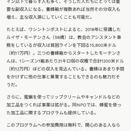
イン以下で暮らす人も多く、そうした人たちにとっては重
要な副収入になる。養蜂箱が複数あれば当然その分収入も
増え、主な収入源にしていくことも可能だ。
たとえば、ワシントンポストによると、2018年に受講した
ルイザ・モーテンさん（58歳）は、教会のアシスタント事
務をしているが収入は貧困ラインを下回る15,800米ドル
（約17万円）。三つの養蜂箱からスタートしたモーテンさ
んは、1シーズン1箱あたり31キロ弱の収穫で合計1200米ドル
（約13万円）ほどの収入を見込んでいる。養蜂はあまり手間
をかけずに他の仕事と兼業することもできるのも魅力だそ
うだ。
さらに、蜜蝋を使ってリップクリームやキャンドルなどの
加工品をつくれば事業は拡がる。同NPOでは、蜂蜜を使っ
た加工品に関するプログラムも提供している。
このプログラムへの参加費用は無料で、関心のある人なら