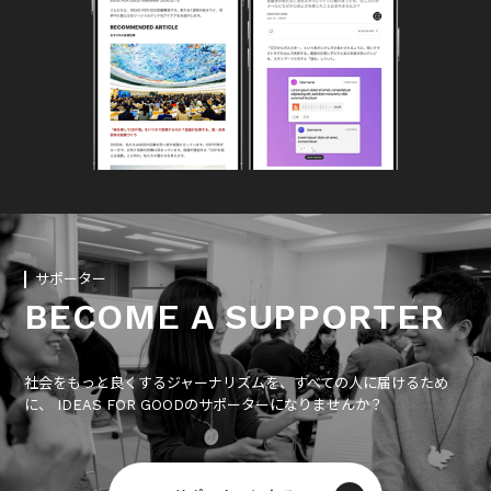
サポーター
BECOME A SUPPORTER
社会をもっと良くするジャーナリズムを、すべての人に届けるため
に、 IDEAS FOR GOODのサポーターになりませんか？