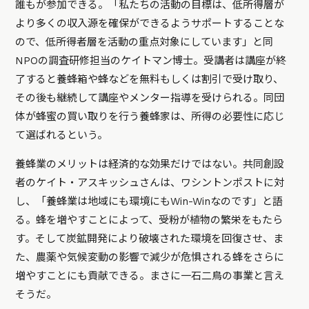
誰もが参加できる。「私たちの活動の目標は、低所得層が
より多くの収入源を確保ができるようサポートすることな
ので、低所得者層を活動の重点対象にしています」と同
NPOの調査研修担当のケイトマン博士。受講者は講座が終
了すると養蜂箱や蜂などを無料もしくは割引で受け取り、
その後も継続して講座やメンター指導を受けられる。同団
体が蜂蜜の買い取りを行う養蜂家は、所得の必要性に応じ
て選ばれるという。
養蜂業のメリットは経済的な効果だけではない。共同創設
者のケイト・アスキッシュさんは、ワシントンポストに対
し、「養蜂業は地域にも環境にもWin-Winなのです」と語
る。蜂を増やすことによって、受粉が植物の繁栄をもたら
す。そして炭鉱開発により破壊された環境を回復させ、ま
た、農薬や気候変動の影響で減少が危惧される蜂をさらに
増やすことにも貢献できる。まさに一石二鳥の事業と言え
そうだ。