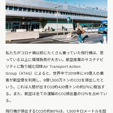
私たちがコロナ禍以前にたくさん乗っていた飛行機は、思
っている以上に環境負荷が大きい。航空産業のサステナビ
リティに取り組む団体Air Transport Action
Group（ATAG）によると、世界中で2019年に45億人の乗
客が航空便を利用し、9億1,500万トンのCO2を排出したと
いう。これは人間が出すCO2約430億トンの約2％に相当す
る。また、航空は全ての運輸のCO2排出量の12％を占めてい
る。
飛行機が排出するCO2の約80％は、1,500キロメートルを超