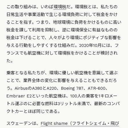
この取り組みは、いわば
環境税
だ。環境税とは、私たちの
日常生活や事業活動で生じる環境負荷に対して税金をかけ
ることを指す。つまり、地球環境に負荷をかけるものに高い
税金を課して利用を抑制し、逆に環境保全に有益なものの
税金は下げることで、人々がより環境にポジティブな影響を
与える行動をしやすくする仕組みだ。2020年10月には、フ
ランスでも航空機に対して環境税をかけることが検討され
た。
乗客となる私たちが、環境に優しい航空機を意識して選ぶ
ことで、業界全体の変化に影響を与えることもできるだろ
う。AirbusのA380とA220、Boeing 787、ATR-600、
Embraer E2といった航空機は、100人の乗客を1キロメー
トル運ぶのに必要な燃料は3リットル未満で、最新のコンパ
クトカーとほぼ同じである。
スウェーデンは、
Flight shame（フライトシェイム・飛び