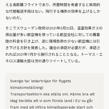
える長距離フライトであり、所要時間を考慮すると実用的
な代替輸送手段はない。飛行する機体の効率を上げるしか
ないのだ。
そこでスウェーデン政府は2021年3月22日、温室効果ガスの
排出量が多い航空機を使っている航空会社に対しての離着
陸の料金を引き上げ、逆に環境負荷の少ない航空機には引
き下げる方針を発表した。議会の承認が必要だが、承認さ
れれば2021年7月から施行されることとなる。トーマス・エ
ネロス運輸大臣は次の通りツイートしている。
Sverige tar ledartröjan för flygets
klimatomställning!
Transportsektorn ska ställa om. Känns bra att
idag berätta att vi som första land i EU nu går
fram med att införa klimatbaserade start och