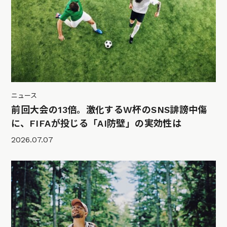
ニュース
前回大会の13倍。激化するW杯のSNS誹謗中傷
に、FIFAが投じる「AI防壁」の実効性は
2026.07.07