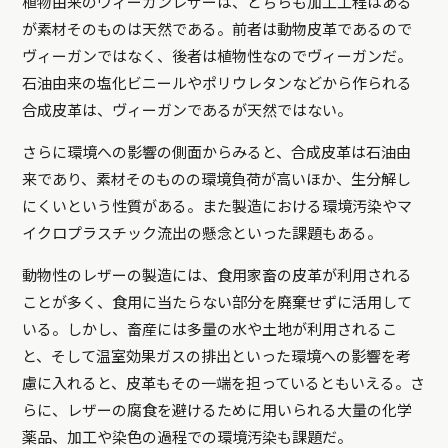
植物由来のヴィーガンレザーは、どちらも加工工程はある
が素材そのものは天然である。前者は動物皮革であるので
ヴィーガンではなく、後者は植物性なのでヴィーガンだ。
石油由来の塩化ビニールやポリウレタンなどから作られる
合成皮革は、ヴィーガンであるが天然ではない。
さらに環境への影響の側面からみると、合成皮革は石油由
来であり、素材そのものの環境負荷が高いほか、生分解し
にくいという性質がある。また製造における環境汚染やマ
イクロプラスチック流出の懸念といった課題もある。
動物性のレザーの製造には、食用家畜の皮革が利用される
ことが多く、食用に当たらない部分を廃棄せずに活用して
いる。しかし、畜産には多量の水や土地が利用されるこ
と、そして温室効果ガスの排出といった環境への影響を考
慮に入れると、皮革もその一端を担っているともいえる。さ
らに、レザーの腐食を避けるために用いられる大量の化学
薬品、加工や染色の過程での環境汚染も課題だ。