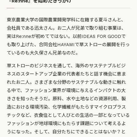
『Re:nne』を始めたきっかけ
東京農業大学の国際農業開発学科に在籍する夏斗さんと、
会社員である迅太さん。お二人が兄弟で取り組む事業は、
実はRe:nneが初めてではない。以前IDEAS FOR GOODで
も取り上げた、合同会社HAYAMIで草ストローの展開を行っ
ているのも大久保さん兄弟なのだ。
草ストローのビジネスを通して、海外のサステナブルビジ
ネスのスタートアップ企業の代表者たちと話す機会に恵ま
れたお二人。さまざまな分野のサステナブルな動きに触れ
る中で、ファッション業界が環境に与えるインパクトの大
きさを知ったそうだ。原料、水や土地などの資源利用、製
造における環境汚染、化学繊維がもたらすマイクロプラス
チックなど、衣食住として人びとの生活の一部となっている
ファッションが地球環境にもたらす課題について考えるよ
うになった。そして、自分たちにできることはないか？と