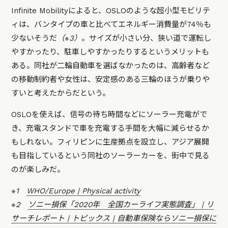
Infinite Mobilityによると、OSLOのような超小型モビリテ
ィは、バンタイプの車と比べてエネルギー消費量が74％も
少ないそうだ
（※3）
。サイズが小さい分、狭い道で運転し
やすかったり、駐車しやすかったりするというメリットも
ある。同社が二輪自動車を選ばなかったのは、高齢者など
の移動制約者や女性は、安定感のある三輪のほうが乗りや
すいと考えたからだという。
OSLOを使えば、信号の待ち時間などにソーラー充電がで
き、充電スタンドで車を充電する手間を大幅に減らせるか
もしれない。フィリピンに生産拠点を設立し、アジア展開
も目指しているという同社のソーラーカーを、街中で見る
のが楽しみだ。
※1
WHO/Europe | Physical activity
※2
ソニー損保「2020年 全国カーライフ実態調査」 | リ
サーチレポート | トピックス | 自動車保険ならソニー損保に