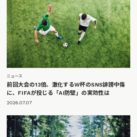
ニュース
前回大会の13倍。激化するW杯のSNS誹謗中傷
に、FIFAが投じる「AI防壁」の実効性は
2026.07.07