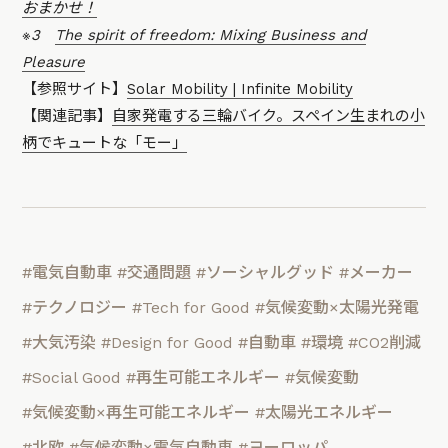
おまかせ！
※3
The spirit of freedom: Mixing Business and
Pleasure
【参照サイト】
Solar Mobility | Infinite Mobility
【関連記事】
自家発電する三輪バイク。スペイン生まれの小
柄でキュートな「モー」
#電気自動車
#交通問題
#ソーシャルグッド
#メーカー
#テクノロジー
#Tech for Good
#気候変動×太陽光発電
#大気汚染
#Design for Good
#自動車
#環境
#CO2削減
#Social Good
#再生可能エネルギー
#気候変動
#気候変動×再生可能エネルギー
#太陽光エネルギー
#北欧
#気候変動×電気自動車
#ヨーロッパ