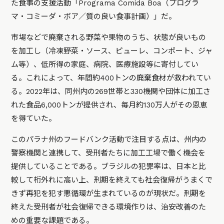
た食事の支援活動「Programa Comida Boa（プログラ
マ・コミーダ・ボア／質の良い食事計画）」だ。
市場などで廃棄される野菜や果物のうち、状態が良いもの
を加工し（冷凍野菜・ソース、ピューレ、コンポート、ジャ
ム等）、低所得の家庭、病院、医療施設等に寄付してい
る。これによって、年間約400トンの廃棄食材が救われてい
る。2022年は、同州内の269世帯と330機関や団体に加工さ
れた食品6,000トンが提供され、毎月約130万人がその恩恵
を得ていた。
このパラナ州のフードバンク活動で注目する点は、州内の
警察機関と連携して、受刑者たちに加工工場で働く機会を
提供していることである。ブラジルの犯罪率は、日本と比
較して桁外れに高い上、刑期を終えても社会復帰がうまくで
きず再犯を犯す悪循環が生まれているのが現状だ。刑期を
終えた受刑者が社会復帰できる環境作りは、治安改善のた
めの重要な課題である。